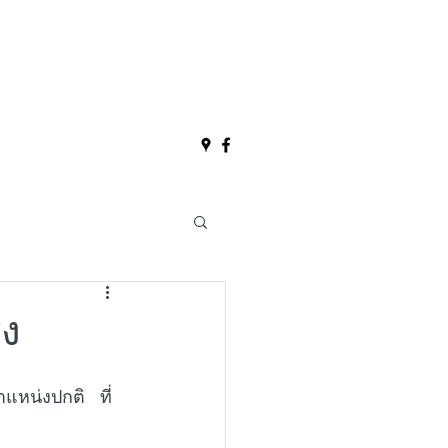
รง
แหน่งปกติ   ที่