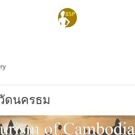
ry
รวัดนครธม