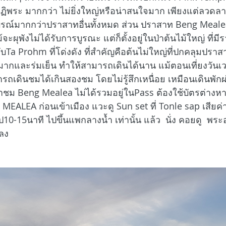
ุฏิพระ มากกว่า ไม่ยิ่งใหญ่หรือน่าสนใจมาก เพียงแต่ลวดลา
ูรณ์มากกว่าปราสาทอื่นทั้งหมด ส่วน ปราสาท Beng Meale
ะผุพังไม่ได้รับการบูรณะ แต่ก็ตั้งอยู่ในป่าต้นไม้ใหญ่ ที่
Ta Prohm ที่โด่งดัง ที่สำคัญคือต้นไม่ใหญ่ที่ปกคลุมปรา
กและร่มเย็น ทำให้สามารถเดินได้นาน แม้ตอนเที่ยงวันเว
เดินชมได้เกินสองชม โดยไม่รู้สึกเหนื่อย เหมือนเดินพักผ่
ข้าชม Beng Mealea ไม่ได้รวมอยู่ในPass ต้องใช้บัตรต่างห
ALEA ก่อนเข้าเมือง แวะดู Sun set ที่ Tonle sap เสียค่านั
 ไป10-15นาที ไปขึ้นแพกลางน้ำ เท่านั้น แล้ว  นั่ง คอยดู  พร
กลง