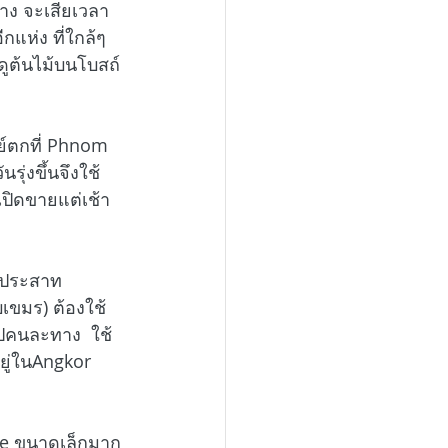
าง จะเสียเวลา
แห่ง ที่ใกล้ๆ
ดูต้นไม้บนโบสถ์
ตย์ตกที่ Phnom 
ุ่งขึ้นจึงใช้ 
เปิดขายแต่เช้า
 ประสาท 
เขมร) ต้องใช้
ไปคนละทาง  ใช้
ู่ในAngkor 
le ขนาดเล็กมาก 