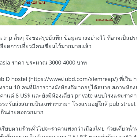
ป็น trip สั้นๆ จึงขอสรุปบันทึก ข้อมูลบางอย่างใว้ ที่อาจเป็นป
อียดการเที่ยวมีคนเขียนไว้มากมายแล้ว
ir asia ราคา ประมาณ 3000-4000 บาท
b D hostel (
https://www.lubd.com/siemreap/
) ที่เป็
ห้องรวม 10 คนที่มีการวางผังห้องดีมากอยู่ได้สบาย สภาพห้
าแค่ 8 US$ และยังมีห้องเดี่ยว private แบบโรงแรมราคา
ารรถรับส่งสนามบินเฉพาะขามา โรงแรมอยู่ใกล้ pub street 
งกินง่ายสะดวกมาก
รียบตามร้านทั่วไปจะราคาแพงกว่าเมืองไทย ก๋วยเตี๋ยวน้ำหม
้าที่คนเขมรกินกันมากราคา 2.5 US$ ขณะท่าบ้านเรา30-40