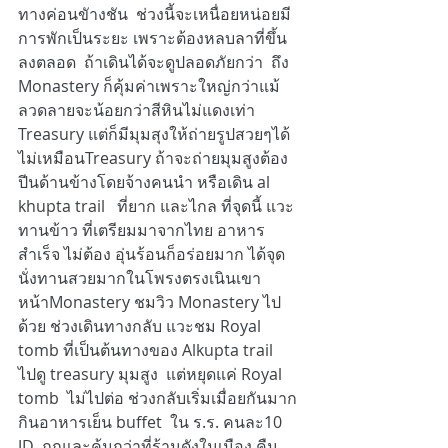
ทางค่อนขัางชัน  ช่วงนี้จะเหนื่อยหน่อยมี
การพักเป็นระยะ เพราะต้องหลบลาที่ขึ้น
ลงตลอด  ถ้าเดินได้จะดูปลอดภัยกว่า  ถึง 
Monastery ก็คุ้มค่าเพราะใหญ่กว่าแม้
ลวดลายจะน้อยกว่าสีหินไม่แดงเท่า 
Treasury แต่ก็มีมุมสุงให้ถ่ายรูปสวยๆได้  
ไม่เหมือนTreasury ถ้าจะถ่ายมุมสูงต้อง
ปีนด้านข้างโดยจ้างคนนำ หรือเดิน al 
khupta trail   ที่ยาก และไกล ที่จุดนี้ แวะ
ทานข้าว ที่เตรียมมาจากไทย อาหาร
สำเร็จ ไม่ต้อง อุ่นร้อนก็อร่อยมาก ได้จุด
นั่งทานสวยมากในโพรงตรงเนินเขา
หน้าMonastery ชมวิว Monastery ไป
ด้วย ช่วงเดินทางกลับ แวะชม Royal 
tomb ที่เป็นต้นทางของ Alkupta trail 
ไปดู treasury มุมสูง  แต่หยุดแค่ Royal 
tomb  ไม่ไปต่อ ช่วงกลับเริ่มเมื่อยกันมาก
กินอาหารเย็น buffet  ใน ร.ร. คนละ10 
JD  ถูกและคุ้มกว่าที่ร้านดังในเมือง คืน 