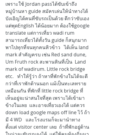
เพราะใช้ Jordan passได้ขับเข้าถึง
หมู่บ้านหา guide สมัครเล่นให้นำทางได้ 
บังเอิญได้คนที่ขับรถเป็นด้วย ดีกว่าขับเอง 
แต่พุดEnglish ได้น้อยมาก ต้องใช้google 
translate แต่การเที่ยว wadi rum 
สามารถเที่ยวได้ทั้งวัน guide ก็สนุกมาก
พาไปทุกที่จนทุกคนหิวข้าว   ได้เห็น land 
mark สำคัญครบ เช่น Red sand dune, 
Um Fruth rock สะพานหินที่เป็น  Land 
mark of wadirum. Little rock bridge 
etc.   ทำให้รู้ว่า ถ้าหาที่พักข้างในได้จะดี
กว่าที่เราพักด้านนอก แม้เป็นทะเลทราย
เหมือนกัน ที่พักที่ little rock bridge ที่
เห็นอยู่จะน่าสนใจที่สุด เพราะได้เข้ามา
ข้างในเลย  และอาจเที่ยวเองได้ แต่ควร 
down load google maps off line ไว้ ถ้า
มี 4 WD   และโรงแรมก็จะมานำทาง
ตั้งแต่ visitor center เลย  ถ้าที่พักอยู่ด้าน
ในน่าจะขับรถเองได้  แต่ใช้คนท้องถิ่นมา